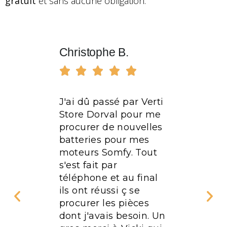
gratuit
et sans aucune obligation.
Christophe B.
Marius








J'ai dû passé par Verti
Excellen
Store Dorval pour me
Personne
 stores
procurer de nouvelles
-de-
batteries pour mes
tre
moteurs Somfy. Tout
 avons
s'est fait par
its par
téléphone et au final
ils ont réussi ç se
pidité de
procurer les pièces
e nos
dont j'avais besoin. Un