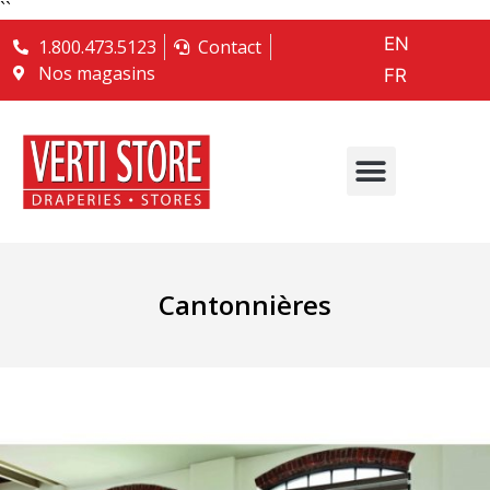
``
EN
1.800.473.5123
Contact
Nos magasins
FR
Cantonnières