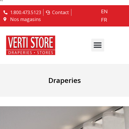
``
EN
1.800.473.5123
Contact
Nos magasins
FR
Draperies