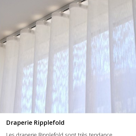
Draperie Ripplefold
Les draperie Ripplefold sont très tendance.