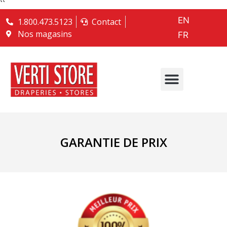
``
EN
1.800.473.5123
Contact
Nos magasins
FR
GARANTIE DE PRIX