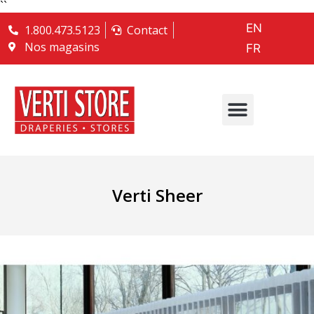
``
EN
1.800.473.5123
Contact
Nos magasins
FR
Verti Sheer