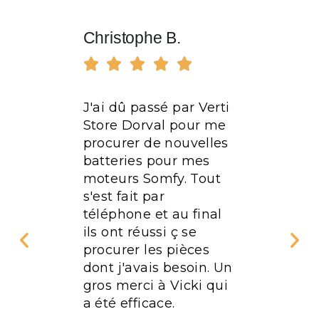
Christophe B.
Marius








J'ai dû passé par Verti
Excellen
Store Dorval pour me
Personne
 stores
procurer de nouvelles
-de-
batteries pour mes
tre
moteurs Somfy. Tout
 avons
s'est fait par
its par
téléphone et au final
ils ont réussi ç se
pidité de
procurer les pièces
e nos
dont j'avais besoin. Un
e leurs
gros merci à Vicki qui
la
a été efficace.