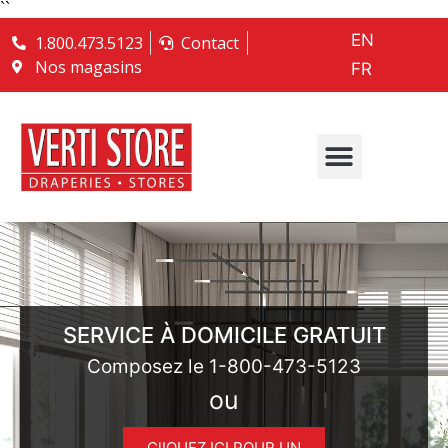
``
EN
1.800.473.5123
Contact
Nos magasins
FR
SERVICE À DOMICILE GRATUIT
Composez le
1-800-473-5123
ou
ClIQUEZ ICI POUR UN